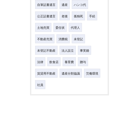
自筆証書遺言
遺産
ハンコ代
公正証書遺言
老後
孤独死
手続
土地売買
委任状
代理人
不動産売買
消費税
未登記
未登記不動産
法人設立
事実婚
法律
飲食店
養育費
贈与
賃貸用不動産
遺産分割協議
労働環境
社員