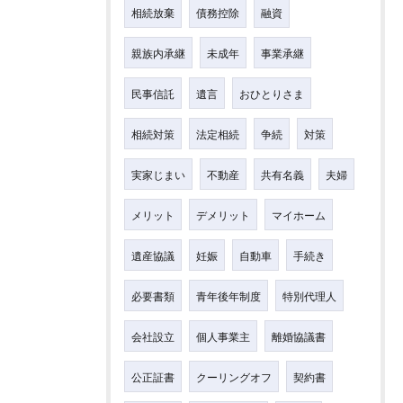
相続放棄
債務控除
融資
親族内承継
未成年
事業承継
民事信託
遺言
おひとりさま
相続対策
法定相続
争続
対策
実家じまい
不動産
共有名義
夫婦
メリット
デメリット
マイホーム
遺産協議
妊娠
自動車
手続き
必要書類
青年後年制度
特別代理人
会社設立
個人事業主
離婚協議書
公正証書
クーリングオフ
契約書