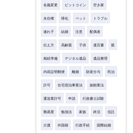
名義変更
ビットコイン
空き家
永住権
帰化
ペット
トラブル
連れ子
結婚
注意
配偶者
伝え方
高齢親
子供
遺言書
親
相続準備
デジタル遺品
遺品整理
内容証明郵便
離婚
財産分与
民泊
許可
住宅宿泊事業法
旅館業法
運送業許可
申請
行政書士試験
難易度
勉強法
家族
終活
信託
介護
外国籍
行政手続
国際結婚