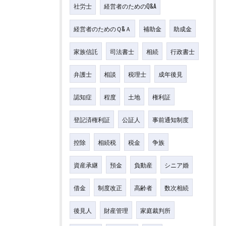
社労士
経営者のためのQ&A
経営者のためのＱ&Ａ
補助金
助成金
家族信託
司法書士
相続
行政書士
弁護士
相談
税理士
成年後見
認知症
程度
土地
権利証
登記済権利証
公証人
事前通知制度
控除
相続税
税金
争族
資産承継
預金
負動産
シニア婚
借金
制度改正
高齢者
数次相続
後見人
財産管理
家庭裁判所