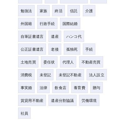
勉強法
家族
終活
信託
介護
外国籍
行政手続
国際結婚
自筆証書遺言
遺産
ハンコ代
公正証書遺言
老後
孤独死
手続
土地売買
委任状
代理人
不動産売買
消費税
未登記
未登記不動産
法人設立
事実婚
法律
飲食店
養育費
贈与
賃貸用不動産
遺産分割協議
労働環境
社員