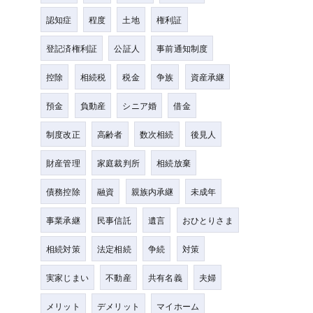
認知症
程度
土地
権利証
登記済権利証
公証人
事前通知制度
控除
相続税
税金
争族
資産承継
預金
負動産
シニア婚
借金
制度改正
高齢者
数次相続
後見人
財産管理
家庭裁判所
相続放棄
債務控除
融資
親族内承継
未成年
事業承継
民事信託
遺言
おひとりさま
相続対策
法定相続
争続
対策
実家じまい
不動産
共有名義
夫婦
メリット
デメリット
マイホーム