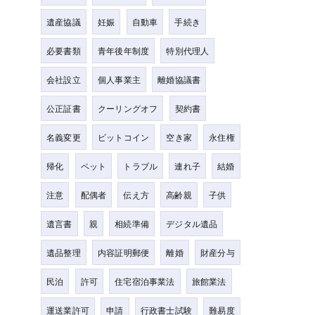
遺産協議
妊娠
自動車
手続き
必要書類
青年後年制度
特別代理人
会社設立
個人事業主
離婚協議書
公正証書
クーリングオフ
契約書
名義変更
ビットコイン
空き家
永住権
帰化
ペット
トラブル
連れ子
結婚
注意
配偶者
伝え方
高齢親
子供
遺言書
親
相続準備
デジタル遺品
遺品整理
内容証明郵便
離婚
財産分与
民泊
許可
住宅宿泊事業法
旅館業法
運送業許可
申請
行政書士試験
難易度