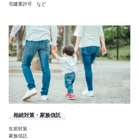
宅建業許可 など
相
続
対
策
・
家
族
信
託
生前対策
家族信託