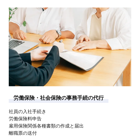
労
働
保
険
・
社
会
保
険
の
事
務
手
続
の
代
行
社員の入社手続き
労働保険料申告
雇用保険関係各種書類の作成と届出
離職票の送付