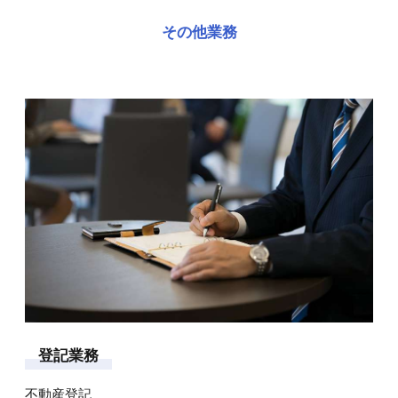
その他業務
登
記
業
務
不動産登記