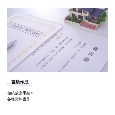
書
類
作
成
相続放棄手続き
各種契約書作