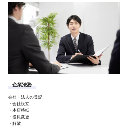
企
業
法
務
会社・法人の登記
・会社設立
・本店移転
・役員変更
・解散