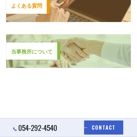
よ
く
あ
る
質
問
当
事
務
所
に
つ
い
て
054-292-4540
CONTACT