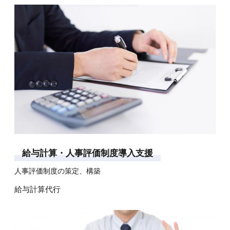
給
与
計
算
・
人
事
評
価
制
度
導
入
支
援
人事評価制度の策定、構築
給与計算代行