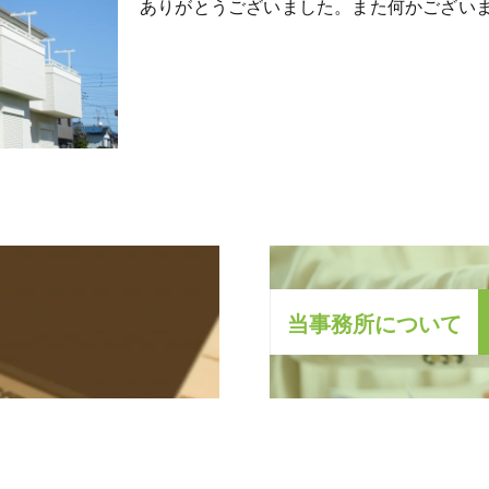
ありがとうございました。また何かござい
当
事
務
所
に
つ
い
て