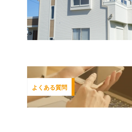
よ
く
あ
る
質
問