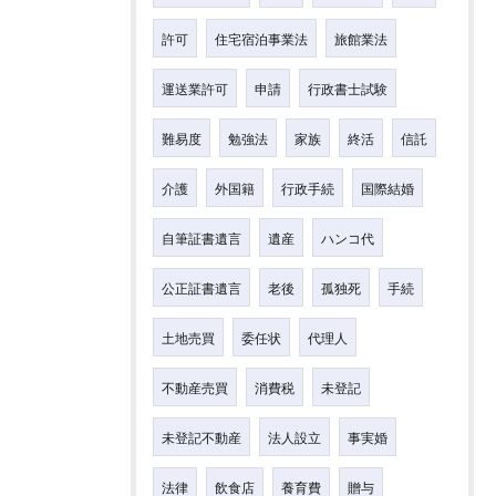
許可
住宅宿泊事業法
旅館業法
運送業許可
申請
行政書士試験
難易度
勉強法
家族
終活
信託
介護
外国籍
行政手続
国際結婚
自筆証書遺言
遺産
ハンコ代
公正証書遺言
老後
孤独死
手続
土地売買
委任状
代理人
不動産売買
消費税
未登記
未登記不動産
法人設立
事実婚
法律
飲食店
養育費
贈与