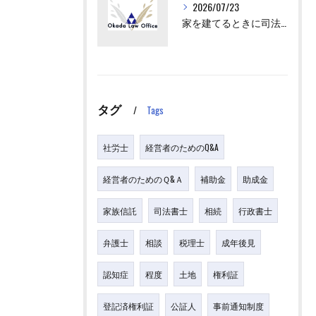
2026/07/23
家を建てるときに司法書士が出てくるけど、何をするの？
タグ
Tags
社労士
経営者のためのQ&A
経営者のためのＱ&Ａ
補助金
助成金
家族信託
司法書士
相続
行政書士
弁護士
相談
税理士
成年後見
認知症
程度
土地
権利証
登記済権利証
公証人
事前通知制度