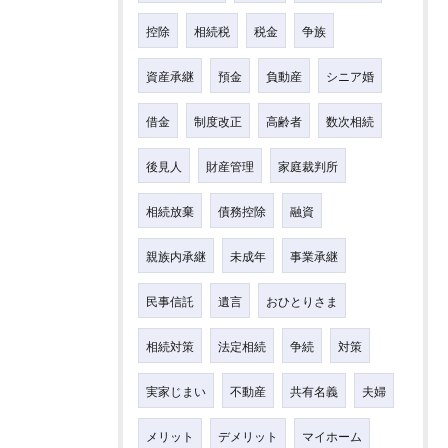
控除
相続税
税金
争族
資産承継
預金
負動産
シニア婚
借金
制度改正
高齢者
数次相続
後見人
財産管理
家庭裁判所
相続放棄
債務控除
融資
親族内承継
未成年
事業承継
民事信託
遺言
おひとりさま
相続対策
法定相続
争続
対策
実家じまい
不動産
共有名義
夫婦
メリット
デメリット
マイホーム