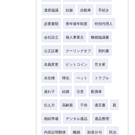
遺産協議
妊娠
自動車
手続き
必要書類
青年後年制度
特別代理人
会社設立
個人事業主
離婚協議書
公正証書
クーリングオフ
契約書
名義変更
ビットコイン
空き家
永住権
帰化
ペット
トラブル
連れ子
結婚
注意
配偶者
伝え方
高齢親
子供
遺言書
親
相続準備
デジタル遺品
遺品整理
内容証明郵便
離婚
財産分与
民泊