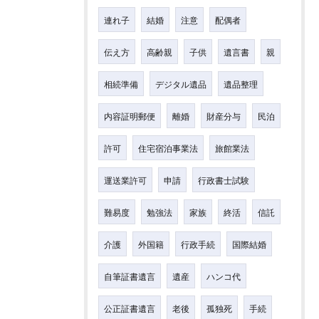
連れ子
結婚
注意
配偶者
伝え方
高齢親
子供
遺言書
親
相続準備
デジタル遺品
遺品整理
内容証明郵便
離婚
財産分与
民泊
許可
住宅宿泊事業法
旅館業法
運送業許可
申請
行政書士試験
難易度
勉強法
家族
終活
信託
介護
外国籍
行政手続
国際結婚
自筆証書遺言
遺産
ハンコ代
公正証書遺言
老後
孤独死
手続