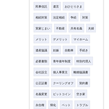
民事信託
遺言
おひとりさま
相続対策
法定相続
争続
対策
実家じまい
不動産
共有名義
夫婦
メリット
デメリット
マイホーム
遺産協議
妊娠
自動車
手続き
必要書類
青年後年制度
特別代理人
会社設立
個人事業主
離婚協議書
公正証書
クーリングオフ
契約書
名義変更
ビットコイン
空き家
永住権
帰化
ペット
トラブル