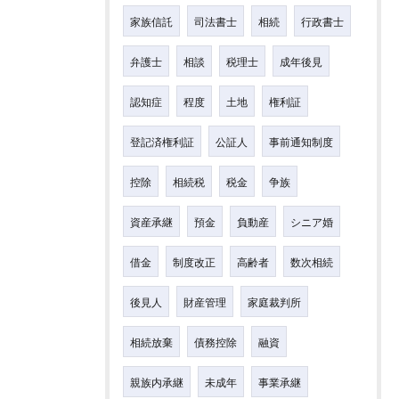
家族信託
司法書士
相続
行政書士
弁護士
相談
税理士
成年後見
認知症
程度
土地
権利証
登記済権利証
公証人
事前通知制度
控除
相続税
税金
争族
資産承継
預金
負動産
シニア婚
借金
制度改正
高齢者
数次相続
後見人
財産管理
家庭裁判所
相続放棄
債務控除
融資
親族内承継
未成年
事業承継