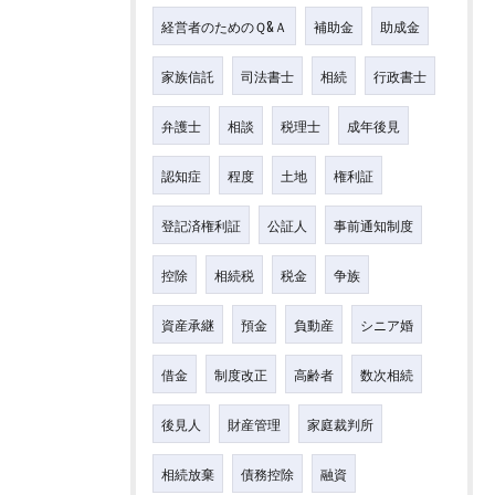
経営者のためのＱ&Ａ
補助金
助成金
家族信託
司法書士
相続
行政書士
弁護士
相談
税理士
成年後見
認知症
程度
土地
権利証
登記済権利証
公証人
事前通知制度
控除
相続税
税金
争族
資産承継
預金
負動産
シニア婚
借金
制度改正
高齢者
数次相続
後見人
財産管理
家庭裁判所
相続放棄
債務控除
融資