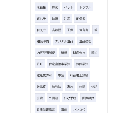
永住権
帰化
ペット
トラブル
連れ子
結婚
注意
配偶者
伝え方
高齢親
子供
遺言書
親
相続準備
デジタル遺品
遺品整理
内容証明郵便
離婚
財産分与
民泊
許可
住宅宿泊事業法
旅館業法
運送業許可
申請
行政書士試験
難易度
勉強法
家族
終活
信託
介護
外国籍
行政手続
国際結婚
自筆証書遺言
遺産
ハンコ代