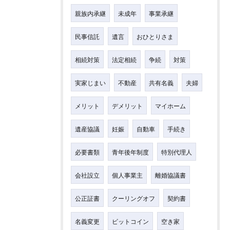
親族内承継
未成年
事業承継
民事信託
遺言
おひとりさま
相続対策
法定相続
争続
対策
実家じまい
不動産
共有名義
夫婦
メリット
デメリット
マイホーム
遺産協議
妊娠
自動車
手続き
必要書類
青年後年制度
特別代理人
会社設立
個人事業主
離婚協議書
公正証書
クーリングオフ
契約書
名義変更
ビットコイン
空き家