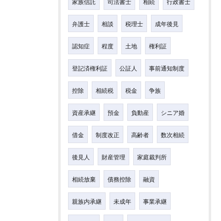
家族信託
司法書士
相続
行政書士
弁護士
相談
税理士
成年後見
認知症
程度
土地
権利証
登記済権利証
公証人
事前通知制度
控除
相続税
税金
争族
資産承継
預金
負動産
シニア婚
借金
制度改正
高齢者
数次相続
後見人
財産管理
家庭裁判所
相続放棄
債務控除
融資
親族内承継
未成年
事業承継