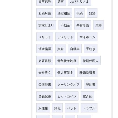
民事信託
遺言
おひとりさま
相続対策
法定相続
争続
対策
実家じまい
不動産
共有名義
夫婦
メリット
デメリット
マイホーム
遺産協議
妊娠
自動車
手続き
必要書類
青年後年制度
特別代理人
会社設立
個人事業主
離婚協議書
公正証書
クーリングオフ
契約書
名義変更
ビットコイン
空き家
永住権
帰化
ペット
トラブル