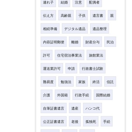
連れ子
結婚
注意
配偶者
伝え方
高齢親
子供
遺言書
親
相続準備
デジタル遺品
遺品整理
内容証明郵便
離婚
財産分与
民泊
許可
住宅宿泊事業法
旅館業法
運送業許可
申請
行政書士試験
難易度
勉強法
家族
終活
信託
介護
外国籍
行政手続
国際結婚
自筆証書遺言
遺産
ハンコ代
公正証書遺言
老後
孤独死
手続