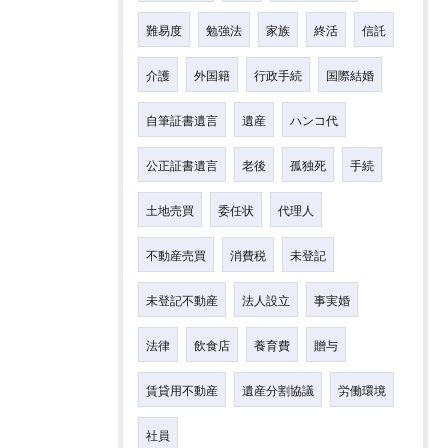
難易度
勉強法
家族
終活
信託
介護
外国籍
行政手続
国際結婚
自筆証書遺言
遺産
ハンコ代
公正証書遺言
老後
孤独死
手続
土地売買
委任状
代理人
不動産売買
消費税
未登記
未登記不動産
法人設立
事実婚
法律
飲食店
養育費
贈与
賃貸用不動産
遺産分割協議
労働環境
社員