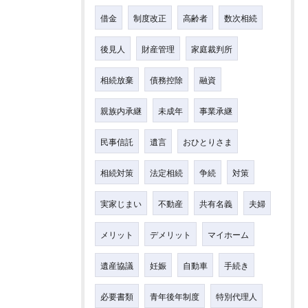
借金
制度改正
高齢者
数次相続
後見人
財産管理
家庭裁判所
相続放棄
債務控除
融資
親族内承継
未成年
事業承継
民事信託
遺言
おひとりさま
相続対策
法定相続
争続
対策
実家じまい
不動産
共有名義
夫婦
メリット
デメリット
マイホーム
遺産協議
妊娠
自動車
手続き
必要書類
青年後年制度
特別代理人