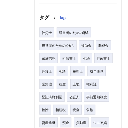
タグ
Tags
社労士
経営者のためのQ&A
経営者のためのＱ&Ａ
補助金
助成金
家族信託
司法書士
相続
行政書士
弁護士
相談
税理士
成年後見
認知症
程度
土地
権利証
登記済権利証
公証人
事前通知制度
控除
相続税
税金
争族
資産承継
預金
負動産
シニア婚