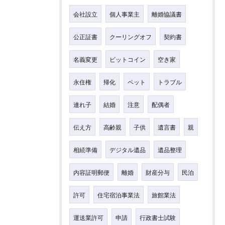
会社設立
個人事業主
離婚協議書
公正証書
クーリングオフ
契約書
名義変更
ビットコイン
空き家
永住権
帰化
ペット
トラブル
連れ子
結婚
注意
配偶者
伝え方
高齢親
子供
遺言書
親
相続準備
デジタル遺品
遺品整理
内容証明郵便
離婚
財産分与
民泊
許可
住宅宿泊事業法
旅館業法
運送業許可
申請
行政書士試験