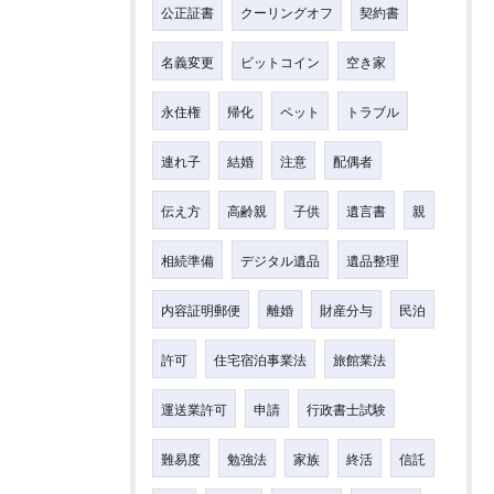
公正証書
クーリングオフ
契約書
名義変更
ビットコイン
空き家
永住権
帰化
ペット
トラブル
連れ子
結婚
注意
配偶者
伝え方
高齢親
子供
遺言書
親
相続準備
デジタル遺品
遺品整理
内容証明郵便
離婚
財産分与
民泊
許可
住宅宿泊事業法
旅館業法
運送業許可
申請
行政書士試験
難易度
勉強法
家族
終活
信託