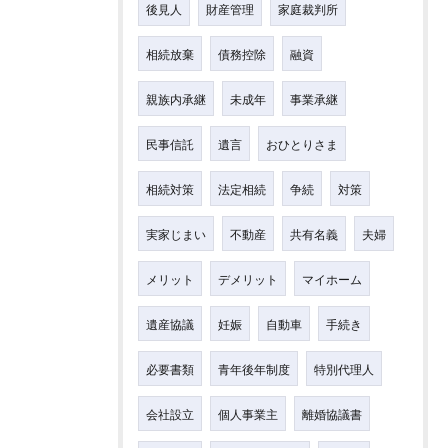
後見人
財産管理
家庭裁判所
相続放棄
債務控除
融資
親族内承継
未成年
事業承継
民事信託
遺言
おひとりさま
相続対策
法定相続
争続
対策
実家じまい
不動産
共有名義
夫婦
メリット
デメリット
マイホーム
遺産協議
妊娠
自動車
手続き
必要書類
青年後年制度
特別代理人
会社設立
個人事業主
離婚協議書