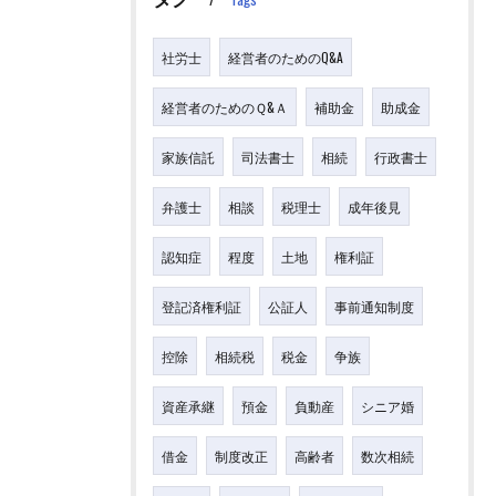
社労士
経営者のためのQ&A
経営者のためのＱ&Ａ
補助金
助成金
家族信託
司法書士
相続
行政書士
弁護士
相談
税理士
成年後見
認知症
程度
土地
権利証
登記済権利証
公証人
事前通知制度
控除
相続税
税金
争族
資産承継
預金
負動産
シニア婚
借金
制度改正
高齢者
数次相続