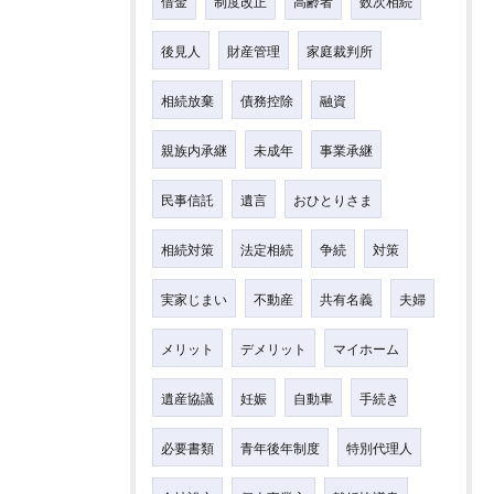
借金
制度改正
高齢者
数次相続
後見人
財産管理
家庭裁判所
相続放棄
債務控除
融資
親族内承継
未成年
事業承継
民事信託
遺言
おひとりさま
相続対策
法定相続
争続
対策
実家じまい
不動産
共有名義
夫婦
メリット
デメリット
マイホーム
遺産協議
妊娠
自動車
手続き
必要書類
青年後年制度
特別代理人