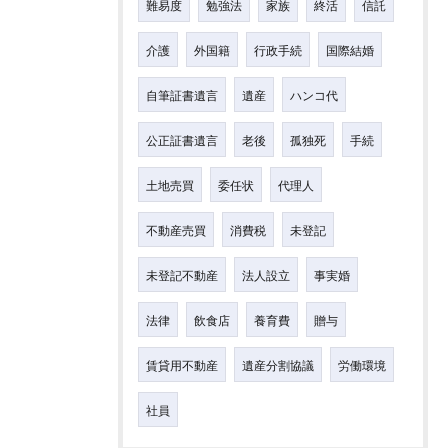
難易度
勉強法
家族
終活
信託
介護
外国籍
行政手続
国際結婚
自筆証書遺言
遺産
ハンコ代
公正証書遺言
老後
孤独死
手続
土地売買
委任状
代理人
不動産売買
消費税
未登記
未登記不動産
法人設立
事実婚
法律
飲食店
養育費
贈与
賃貸用不動産
遺産分割協議
労働環境
社員