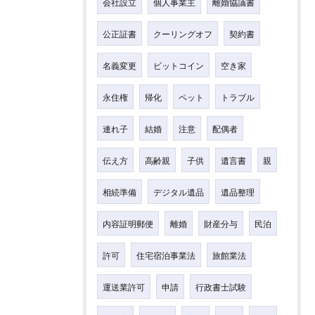
会社設立
個人事業主
離婚協議書
公正証書
クーリングオフ
契約書
名義変更
ビットコイン
空き家
永住権
帰化
ペット
トラブル
連れ子
結婚
注意
配偶者
伝え方
高齢親
子供
遺言書
親
相続準備
デジタル遺品
遺品整理
内容証明郵便
離婚
財産分与
民泊
許可
住宅宿泊事業法
旅館業法
運送業許可
申請
行政書士試験