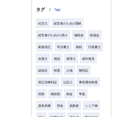
タグ
Tags
社労士
経営者のためのQ&A
経営者のためのＱ&Ａ
補助金
助成金
家族信託
司法書士
相続
行政書士
弁護士
相談
税理士
成年後見
認知症
程度
土地
権利証
登記済権利証
公証人
事前通知制度
控除
相続税
税金
争族
資産承継
預金
負動産
シニア婚