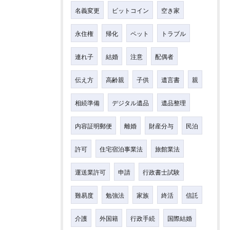
名義変更
ビットコイン
空き家
永住権
帰化
ペット
トラブル
連れ子
結婚
注意
配偶者
伝え方
高齢親
子供
遺言書
親
相続準備
デジタル遺品
遺品整理
内容証明郵便
離婚
財産分与
民泊
許可
住宅宿泊事業法
旅館業法
運送業許可
申請
行政書士試験
難易度
勉強法
家族
終活
信託
介護
外国籍
行政手続
国際結婚