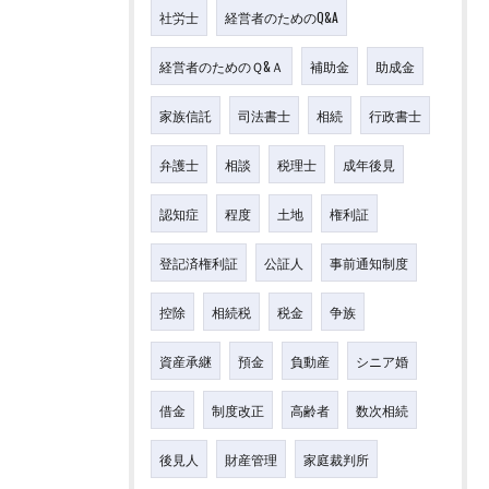
社労士
経営者のためのQ&A
経営者のためのＱ&Ａ
補助金
助成金
家族信託
司法書士
相続
行政書士
弁護士
相談
税理士
成年後見
認知症
程度
土地
権利証
登記済権利証
公証人
事前通知制度
控除
相続税
税金
争族
資産承継
預金
負動産
シニア婚
借金
制度改正
高齢者
数次相続
後見人
財産管理
家庭裁判所