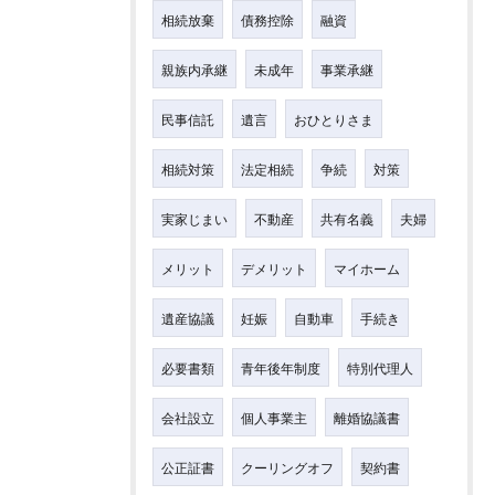
相続放棄
債務控除
融資
親族内承継
未成年
事業承継
民事信託
遺言
おひとりさま
相続対策
法定相続
争続
対策
実家じまい
不動産
共有名義
夫婦
メリット
デメリット
マイホーム
遺産協議
妊娠
自動車
手続き
必要書類
青年後年制度
特別代理人
会社設立
個人事業主
離婚協議書
公正証書
クーリングオフ
契約書