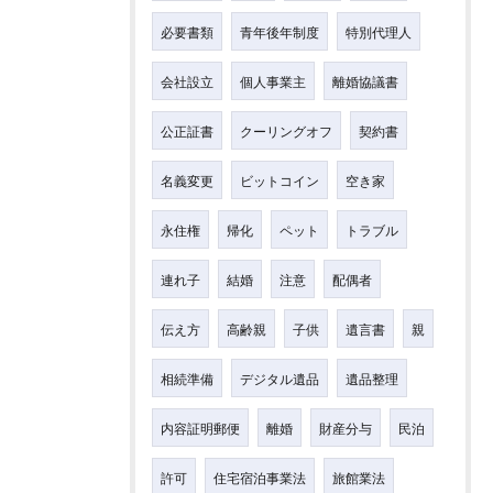
必要書類
青年後年制度
特別代理人
会社設立
個人事業主
離婚協議書
公正証書
クーリングオフ
契約書
名義変更
ビットコイン
空き家
永住権
帰化
ペット
トラブル
連れ子
結婚
注意
配偶者
伝え方
高齢親
子供
遺言書
親
相続準備
デジタル遺品
遺品整理
内容証明郵便
離婚
財産分与
民泊
許可
住宅宿泊事業法
旅館業法