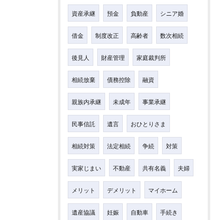
資産承継
預金
負動産
シニア婚
借金
制度改正
高齢者
数次相続
後見人
財産管理
家庭裁判所
相続放棄
債務控除
融資
親族内承継
未成年
事業承継
民事信託
遺言
おひとりさま
相続対策
法定相続
争続
対策
実家じまい
不動産
共有名義
夫婦
メリット
デメリット
マイホーム
遺産協議
妊娠
自動車
手続き