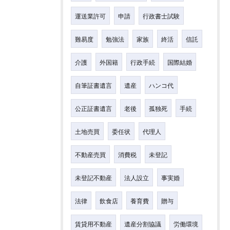
運送業許可
申請
行政書士試験
難易度
勉強法
家族
終活
信託
介護
外国籍
行政手続
国際結婚
自筆証書遺言
遺産
ハンコ代
公正証書遺言
老後
孤独死
手続
土地売買
委任状
代理人
不動産売買
消費税
未登記
未登記不動産
法人設立
事実婚
法律
飲食店
養育費
贈与
賃貸用不動産
遺産分割協議
労働環境