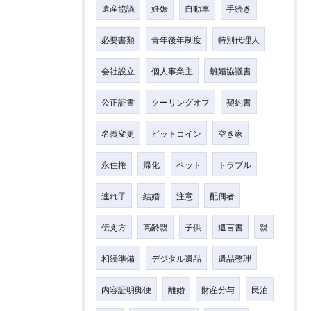
遺産協議
妊娠
自動車
手続き
必要書類
青年後年制度
特別代理人
会社設立
個人事業主
離婚協議書
公正証書
クーリングオフ
契約書
名義変更
ビットコイン
空き家
永住権
帰化
ペット
トラブル
連れ子
結婚
注意
配偶者
伝え方
高齢親
子供
遺言書
親
相続準備
デジタル遺品
遺品整理
内容証明郵便
離婚
財産分与
民泊