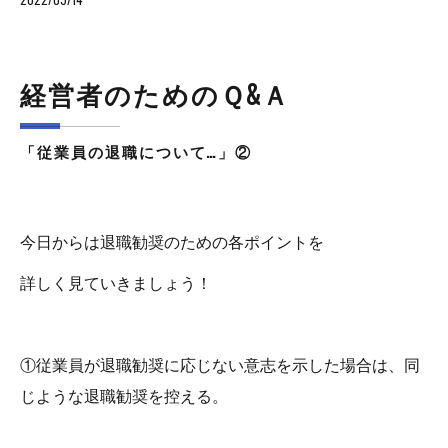
経営者のためのＱ&Ａ
「
従
業
員
の
退
職
に
つ
い
て
…
」
②
今日からは退職勧奨のための各ポイントを
詳しく見ていきましょう！
①従業員が退職勧奨に応じない意志を示した場合は、同
じような退職勧奨を控える。