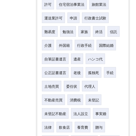
許可
住宅宿泊事業法
旅館業法
運送業許可
申請
行政書士試験
難易度
勉強法
家族
終活
信託
介護
外国籍
行政手続
国際結婚
自筆証書遺言
遺産
ハンコ代
公正証書遺言
老後
孤独死
手続
土地売買
委任状
代理人
不動産売買
消費税
未登記
未登記不動産
法人設立
事実婚
法律
飲食店
養育費
贈与