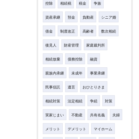
控除
相続税
税金
争族
資産承継
預金
負動産
シニア婚
借金
制度改正
高齢者
数次相続
後見人
財産管理
家庭裁判所
相続放棄
債務控除
融資
親族内承継
未成年
事業承継
民事信託
遺言
おひとりさま
相続対策
法定相続
争続
対策
実家じまい
不動産
共有名義
夫婦
メリット
デメリット
マイホーム